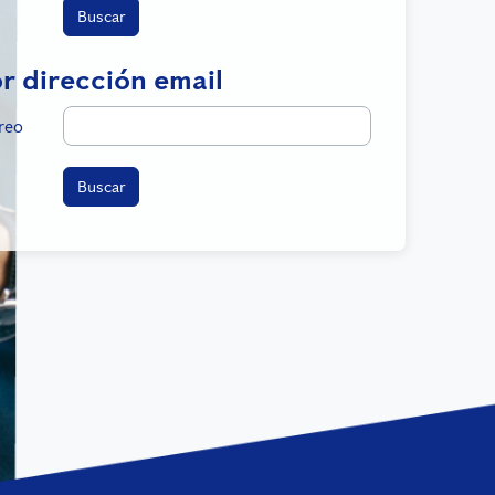
dirección email
r dirección email
reo